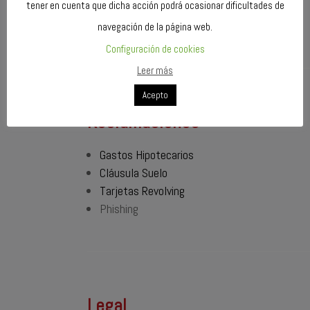
tener en cuenta que dicha acción podrá ocasionar dificultades de
📞 +34 691 759 169
navegación de la página web.
✉️ info@ibarrafinanzas.com
Configuración de cookies
Leer más
Acepto
Reclamaciones
Gastos Hipotecarios
Cláusula Suelo
Tarjetas Revolving
Phishing
Legal