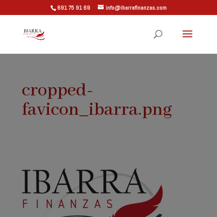
691 75 91 69
info@ibarrafinanzas.com
cropped-
favicon_ibarra.png